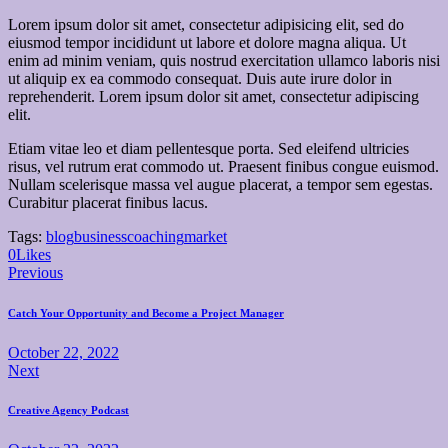
Lorem ipsum dolor sit amet, consectetur adipisicing elit, sed do
eiusmod tempor incididunt ut labore et dolore magna aliqua. Ut
enim ad minim veniam, quis nostrud exercitation ullamco laboris nisi
ut aliquip ex ea commodo consequat. Duis aute irure dolor in
reprehenderit. Lorem ipsum dolor sit amet, consectetur adipiscing
elit.
Etiam vitae leo et diam pellentesque porta. Sed eleifend ultricies
risus, vel rutrum erat commodo ut. Praesent finibus congue euismod.
Nullam scelerisque massa vel augue placerat, a tempor sem egestas.
Curabitur placerat finibus lacus.
Tags:
blog
business
coaching
market
0
Likes
Post
Previous
navigation
Catch Your Opportunity and Become a Project Manager
October 22, 2022
Next
Creative Agency Podcast