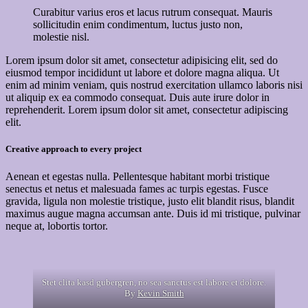
Curabitur varius eros et lacus rutrum consequat. Mauris
sollicitudin enim condimentum, luctus justo non,
molestie nisl.
Lorem ipsum dolor sit amet, consectetur adipisicing elit, sed do
eiusmod tempor incididunt ut labore et dolore magna aliqua. Ut
enim ad minim veniam, quis nostrud exercitation ullamco laboris nisi
ut aliquip ex ea commodo consequat. Duis aute irure dolor in
reprehenderit. Lorem ipsum dolor sit amet, consectetur adipiscing
elit.
Creative approach to every project
Aenean et egestas nulla. Pellentesque habitant morbi tristique
senectus et netus et malesuada fames ac turpis egestas. Fusce
gravida, ligula non molestie tristique, justo elit blandit risus, blandit
maximus augue magna accumsan ante. Duis id mi tristique, pulvinar
neque at, lobortis tortor.
Stet clita kasd gubergren, no sea sanctus est labore et dolore.
By
Kevin Smith