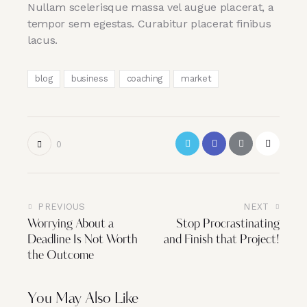
Nullam scelerisque massa vel augue placerat, a
tempor sem egestas. Curabitur placerat finibus
lacus.
blog
business
coaching
market
0
PREVIOUS
NEXT
Post
Worrying About a
Stop Procrastinating
navigation
Deadline Is Not Worth
and Finish that Project!
the Outcome
You May Also Like