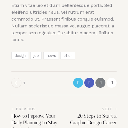
Etiam vitae leo et diam pellentesque porta. Sed
eleifend ultricies risus, vel rutrum erat
commodo ut. Praesent finibus congue euismod.
Nullam scelerisque massa vel augue placerat, a
tempor sem egestas. Curabitur placerat finibus
lacus.
design
job
news
offer
1
PREVIOUS
NEXT
Post
How to Improve Your
20 Steps to Start a
navigation
Daily Planning to Stay
Graphic Design Career