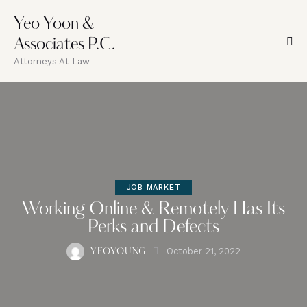
Yeo Yoon &
Associates P.C.
Attorneys At Law
JOB MARKET
Working Online & Remotely Has Its
Perks and Defects
October 21, 2022
YEOYOUNG