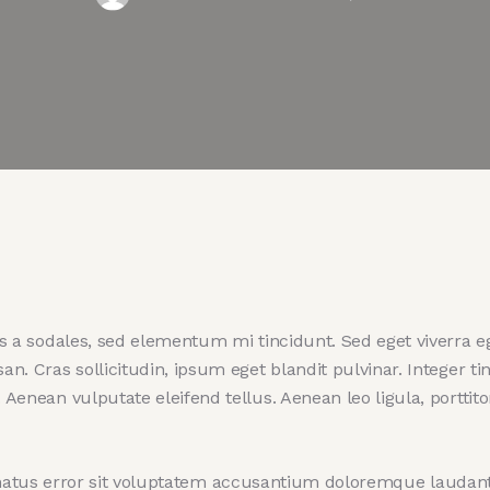
 a sodales, sed elementum mi tincidunt. Sed eget viverra eg
. Cras sollicitudin, ipsum eget blandit pulvinar. Integer t
enean vulputate eleifend tellus. Aenean leo ligula, porttitor
e natus error sit voluptatem accusantium doloremque lauda