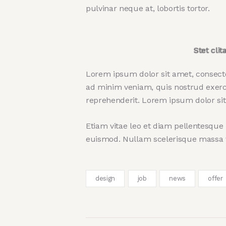
pulvinar neque at, lobortis tortor.
Stet cli
Lorem ipsum dolor sit amet, consecte
ad minim veniam, quis nostrud exerci
reprehenderit. Lorem ipsum dolor sit 
Etiam vitae leo et diam pellentesque 
euismod. Nullam scelerisque massa ve
design
job
news
offer