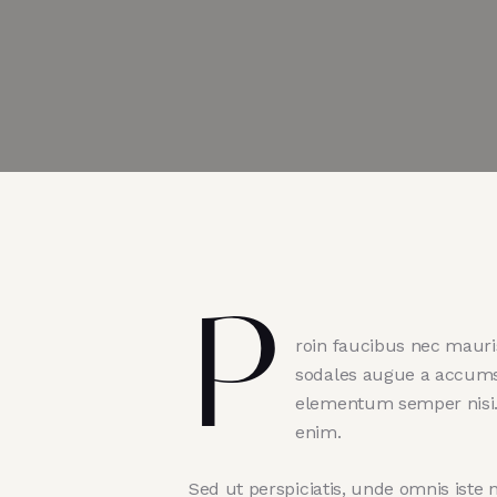
P
roin faucibus nec mauris
sodales augue a accumsan
elementum semper nisi. A
enim.
Sed ut perspiciatis, unde omnis ist