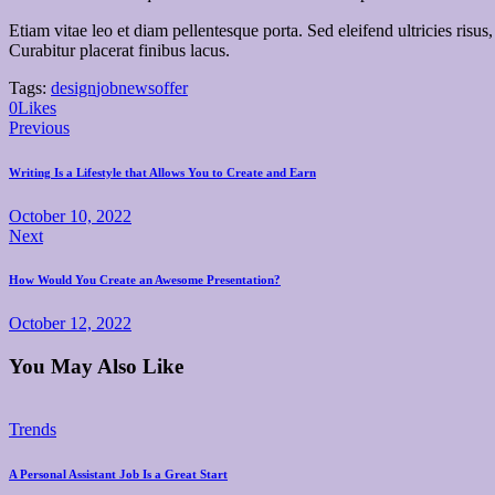
Etiam vitae leo et diam pellentesque porta. Sed eleifend ultricies ri
Curabitur placerat finibus lacus.
Tags:
design
job
news
offer
0
Likes
Post
Previous
navigation
Writing Is a Lifestyle that Allows You to Create and Earn
October 10, 2022
Next
How Would You Create an Awesome Presentation?
October 12, 2022
You May Also Like
Trends
A Personal Assistant Job Is a Great Start