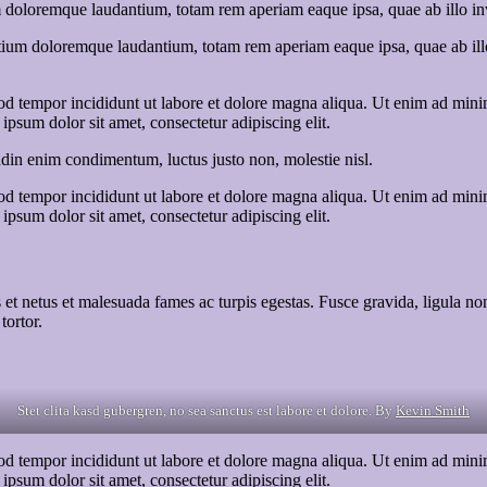
 doloremque laudantium, totam rem aperiam eaque ipsa, quae ab illo inven
tium doloremque laudantium, totam rem aperiam eaque ipsa, quae ab illo i
od tempor incididunt ut labore et dolore magna aliqua. Ut enim ad minim
psum dolor sit amet, consectetur adipiscing elit.
udin enim condimentum, luctus justo non, molestie nisl.
od tempor incididunt ut labore et dolore magna aliqua. Ut enim ad minim
psum dolor sit amet, consectetur adipiscing elit.
 et netus et malesuada fames ac turpis egestas. Fusce gravida, ligula non 
tortor.
Stet clita kasd gubergren, no sea sanctus est labore et dolore. By
Kevin Smith
od tempor incididunt ut labore et dolore magna aliqua. Ut enim ad minim
psum dolor sit amet, consectetur adipiscing elit.